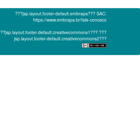
???jsp.layout.footer-default.embrapa???
SAC:
https://www.embrapa.br/fale-conosco
??jsp.layout.footer-default.creativecommons1???
???
jsp.layout.footer-default.creativecommons2???