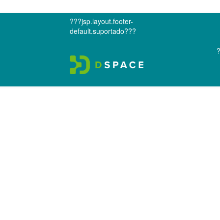
???jsp.layout.footer-
default.suportado???
?