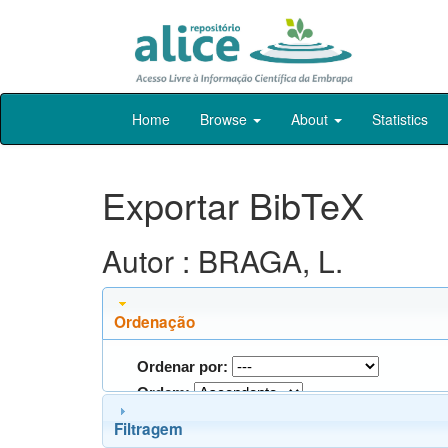
Skip
Home
Browse
About
Statistics
navigation
Exportar BibTeX
Autor : BRAGA, L.
Ordenação
Ordenar por:
Ordem:
Filtragem