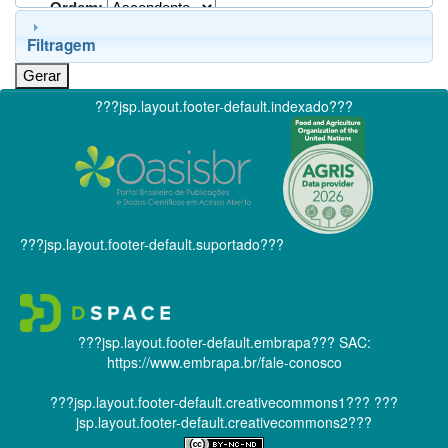
Ordem:
Filtragem
???jsp.layout.footer-default.indexado???
???jsp.layout.footer-default.suportado???
???jsp.layout.footer-default.embrapa???
SAC:
https://www.embrapa.br/fale-conosco
???jsp.layout.footer-default.creativecommons1???
???
jsp.layout.footer-default.creativecommons2???