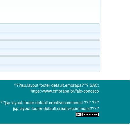
???jsp.layout.footer-default.embrapa???
SAC:
https://www.embrapa.br/fale-conosco
??jsp.layout.footer-default.creativecommons1???
???
jsp.layout.footer-default.creativecommons2???