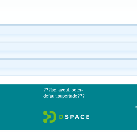
???jsp.layout.footer-
default.suportado???
?