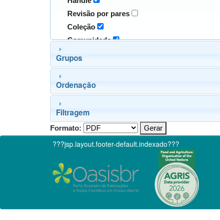
Handle
Revisão por pares
Coleção
Comunidade
Grupos
Ordenação
Filtragem
Formato:
???jsp.layout.footer-default.indexado???