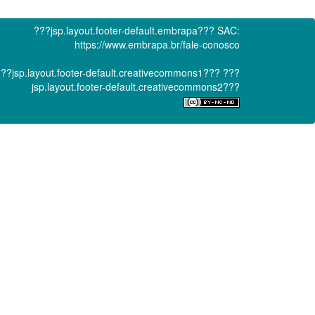
???jsp.layout.footer-default.embrapa???
SAC:
https://www.embrapa.br/fale-conosco
??jsp.layout.footer-default.creativecommons1???
???
jsp.layout.footer-default.creativecommons2???