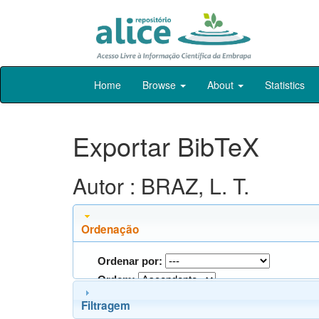
Skip
Home
Browse
About
Statistics
navigation
Exportar BibTeX
Autor : BRAZ, L. T.
Ordenação
Ordenar por:
Ordem:
Filtragem