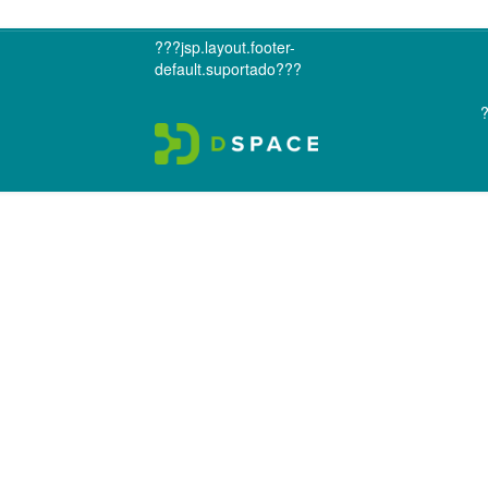
???jsp.layout.footer-
default.suportado???
?