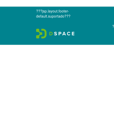
???jsp.layout.footer-
default.suportado???
?