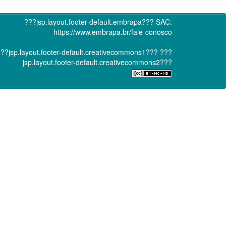
???jsp.layout.footer-default.embrapa???
SAC:
https://www.embrapa.br/fale-conosco
??jsp.layout.footer-default.creativecommons1???
???
jsp.layout.footer-default.creativecommons2???