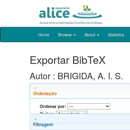
Skip
Home
Browse
About
Statistics
navigation
Exportar BibTeX
Autor : BRIGIDA, A. I. S.
Ordenação
Ordenar por:
Ordem:
Filtragem