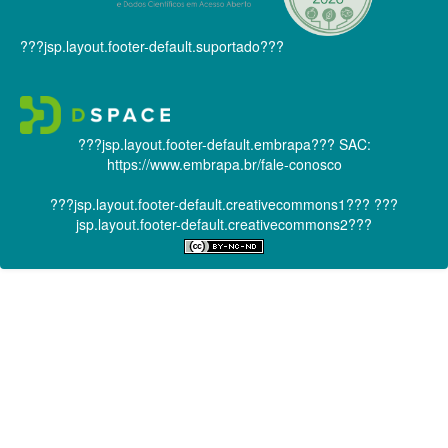
???jsp.layout.footer-default.suportado???
???jsp.layout.footer-default.embrapa???
SAC:
https://www.embrapa.br/fale-conosco
???jsp.layout.footer-default.creativecommons1???
???
jsp.layout.footer-default.creativecommons2???