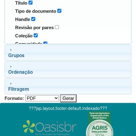
Título
Tipo de documento
Handle
Revisão por pares
Coleção
Comunidade
Grupos
Ordenação
Filtragem
Formato:
???jsp.layout.footer-default.indexado???