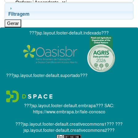
Ordem:
Filtragem
???jsp.layout.footer-default.indexado???
???jsp.layout.footer-default.suportado???
???jsp.layout.footer-default.embrapa???
SAC:
https://www.embrapa.br/fale-conosco
???jsp.layout.footer-default.creativecommons1???
???
jsp.layout.footer-default.creativecommons2???