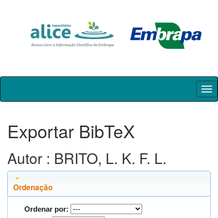
Skip
navigation
Exportar BibTeX
Autor : BRITO, L. K. F. L.
Ordenação
Ordenar por: