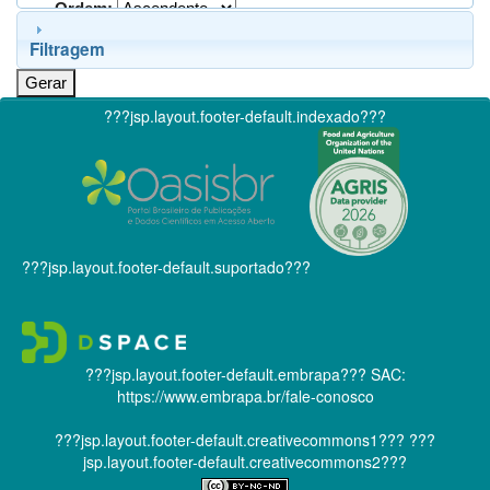
Ordem:
Filtragem
???jsp.layout.footer-default.indexado???
???jsp.layout.footer-default.suportado???
???jsp.layout.footer-default.embrapa???
SAC:
https://www.embrapa.br/fale-conosco
???jsp.layout.footer-default.creativecommons1???
???
jsp.layout.footer-default.creativecommons2???