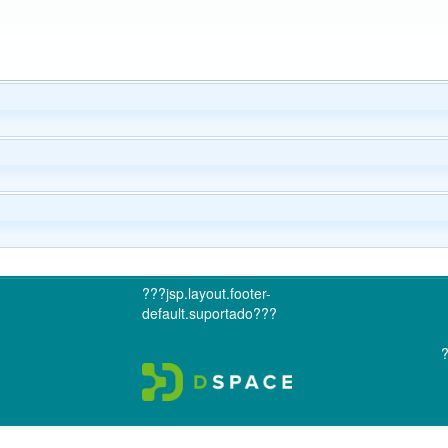
???jsp.layout.footer-
default.suportado???
?