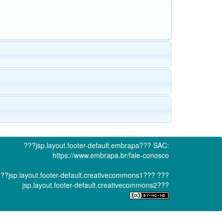
???jsp.layout.footer-default.embrapa???
SAC:
https://www.embrapa.br/fale-conosco
??jsp.layout.footer-default.creativecommons1???
???
jsp.layout.footer-default.creativecommons2???