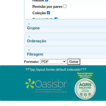
Handle
Revisão por pares
Coleção
Comunidade
Grupos
Ordenação
Filtragem
Formato:
???jsp.layout.footer-default.indexado???