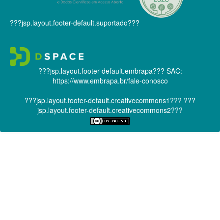
???jsp.layout.footer-default.suportado???
???jsp.layout.footer-default.embrapa???
SAC:
https://www.embrapa.br/fale-conosco
???jsp.layout.footer-default.creativecommons1???
???
jsp.layout.footer-default.creativecommons2???