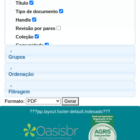
Título
Tipo de documento
Handle
Revisão por pares
Coleção
Comunidade
Grupos
Ordenação
Filtragem
Formato:
???jsp.layout.footer-default.indexado???