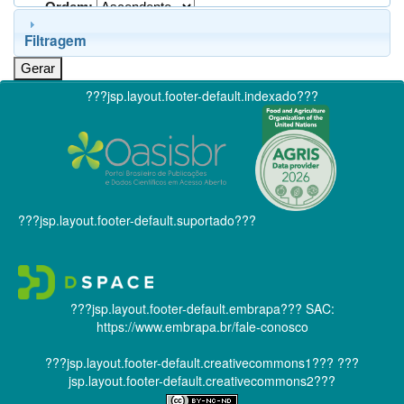
Ordem:
Filtragem
???jsp.layout.footer-default.indexado???
???jsp.layout.footer-default.suportado???
???jsp.layout.footer-default.embrapa???
SAC:
https://www.embrapa.br/fale-conosco
???jsp.layout.footer-default.creativecommons1???
???
jsp.layout.footer-default.creativecommons2???