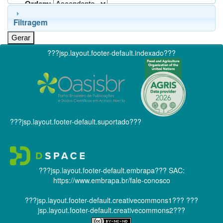
Ordem:
Filtragem
???jsp.layout.footer-default.indexado???
???jsp.layout.footer-default.suportado???
???jsp.layout.footer-default.embrapa???
SAC:
https://www.embrapa.br/fale-conosco
???jsp.layout.footer-default.creativecommons1???
???
jsp.layout.footer-default.creativecommons2???