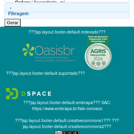
Ordem:
Filtragem
???jsp.layout.footer-default.indexado???
???jsp.layout.footer-default.suportado???
???jsp.layout.footer-default.embrapa???
SAC:
https://www.embrapa.br/fale-conosco
???jsp.layout.footer-default.creativecommons1???
???
jsp.layout.footer-default.creativecommons2???