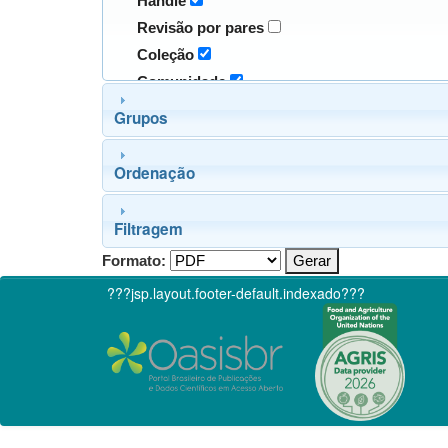
Handle
Revisão por pares
Coleção
Comunidade
Grupos
Ordenação
Filtragem
Formato:
???jsp.layout.footer-default.indexado???