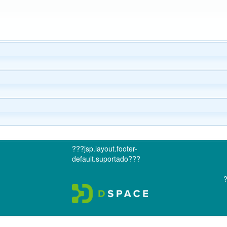
???jsp.layout.footer-
default.suportado???
?