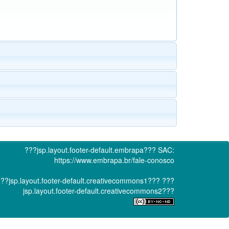
???jsp.layout.footer-default.embrapa???
SAC:
https://www.embrapa.br/fale-conosco
??jsp.layout.footer-default.creativecommons1???
???
jsp.layout.footer-default.creativecommons2???