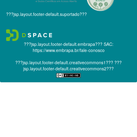
???jsp.layout.footer-default.suportado???
???jsp.layout.footer-default.embrapa???
SAC:
https://www.embrapa.br/fale-conosco
???jsp.layout.footer-default.creativecommons1???
???
jsp.layout.footer-default.creativecommons2???