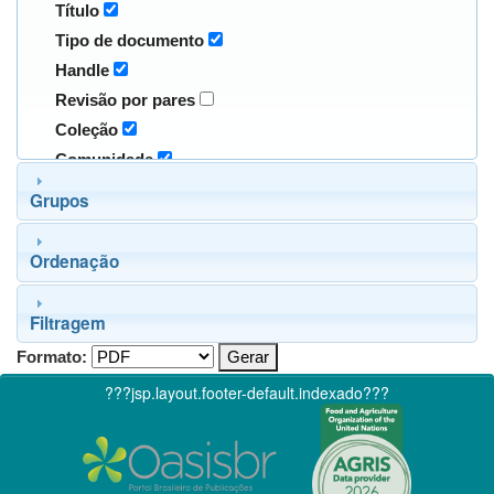
Título
Tipo de documento
Handle
Revisão por pares
Coleção
Comunidade
Grupos
Ordenação
Filtragem
Formato:
???jsp.layout.footer-default.indexado???