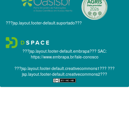
???jsp.layout.footer-default.suportado???
???jsp.layout.footer-default.embrapa???
SAC:
https://www.embrapa.br/fale-conosco
???jsp.layout.footer-default.creativecommons1???
???
jsp.layout.footer-default.creativecommons2???