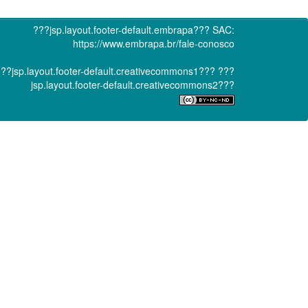
???jsp.layout.footer-default.embrapa???
SAC:
https://www.embrapa.br/fale-conosco
??jsp.layout.footer-default.creativecommons1???
???
jsp.layout.footer-default.creativecommons2???