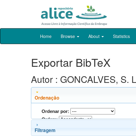
Skip
Home
Browse
About
Statistics
navigation
Exportar BibTeX
Autor : GONCALVES, S. L
Ordenação
Ordenar por:
Ordem:
Filtragem