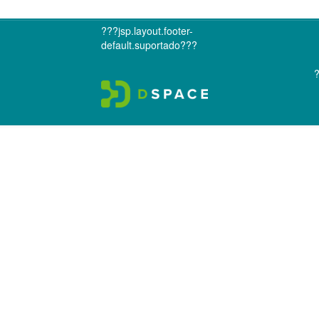
???jsp.layout.footer-
default.suportado???
?