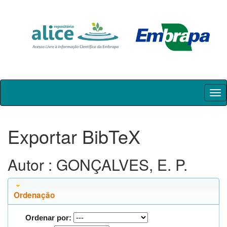
Skip
navigation
Exportar BibTeX
Autor : GONÇALVES, E. P.
Ordenação
Ordenar por: