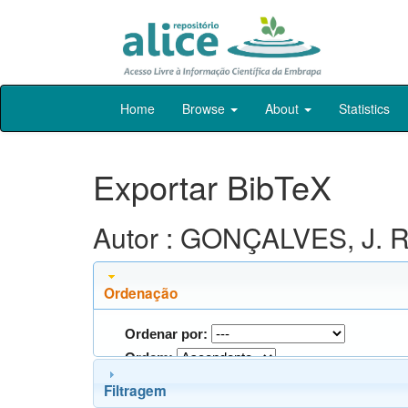
Skip
Home
Browse
About
Statistics
navigation
Exportar BibTeX
Autor : GONÇALVES, J. R.
Ordenação
Ordenar por:
Ordem:
Filtragem