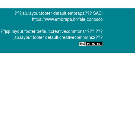
???jsp.layout.footer-default.embrapa???
SAC:
https://www.embrapa.br/fale-conosco
??jsp.layout.footer-default.creativecommons1???
???
jsp.layout.footer-default.creativecommons2???