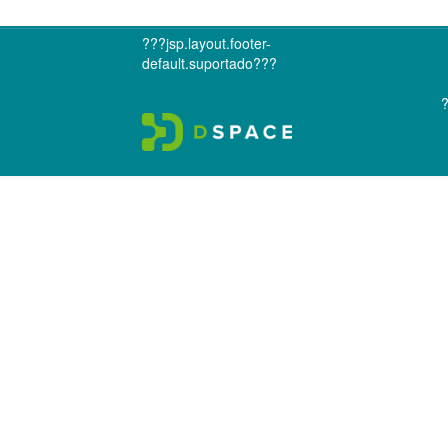
???jsp.layout.footer-
default.suportado???
?