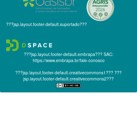
???jsp.layout.footer-default.suportado???
???jsp.layout.footer-default.embrapa???
SAC:
https://www.embrapa.br/fale-conosco
???jsp.layout.footer-default.creativecommons1???
???
jsp.layout.footer-default.creativecommons2???