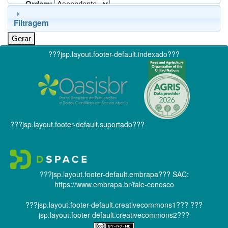
Ordem:
Filtragem
???jsp.layout.footer-default.indexado???
???jsp.layout.footer-default.suportado???
???jsp.layout.footer-default.embrapa???
SAC:
https://www.embrapa.br/fale-conosco
???jsp.layout.footer-default.creativecommons1???
???
jsp.layout.footer-default.creativecommons2???