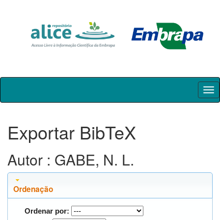
Skip
navigation
Exportar BibTeX
Autor : GABE, N. L.
Ordenação
Ordenar por: