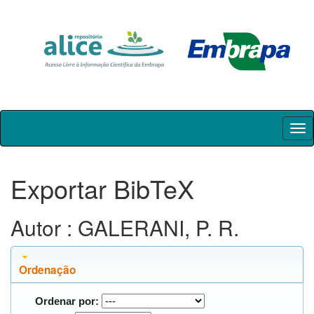
Skip
navigation
Exportar BibTeX
Autor : GALERANI, P. R.
Ordenação
Ordenar por: