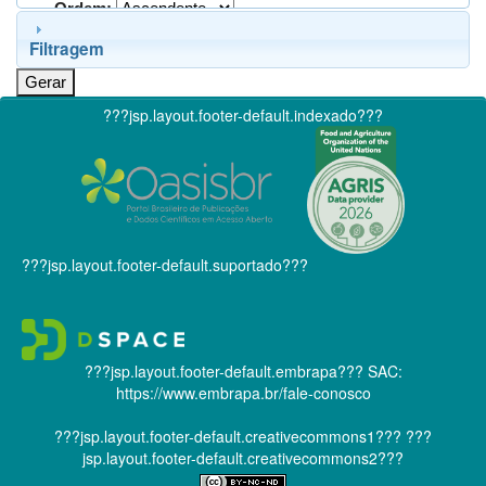
Ordem:
Filtragem
???jsp.layout.footer-default.indexado???
???jsp.layout.footer-default.suportado???
???jsp.layout.footer-default.embrapa???
SAC:
https://www.embrapa.br/fale-conosco
???jsp.layout.footer-default.creativecommons1???
???
jsp.layout.footer-default.creativecommons2???