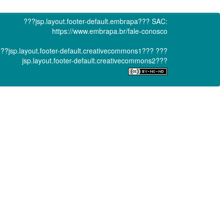
???jsp.layout.footer-default.embrapa???
SAC:
https://www.embrapa.br/fale-conosco
??jsp.layout.footer-default.creativecommons1???
???
jsp.layout.footer-default.creativecommons2???