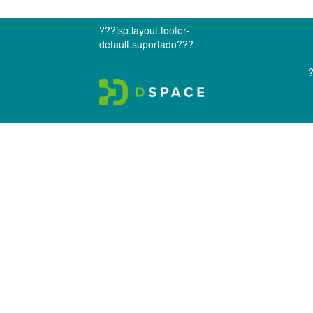
???jsp.layout.footer-
default.suportado???
?