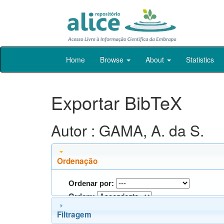
Skip
Home
Browse
About
Statistics
navigation
Exportar BibTeX
Autor : GAMA, A. da S.
Ordenação
Ordenar por:
Ordem:
Filtragem