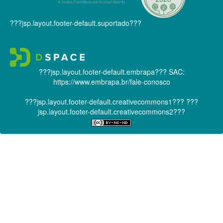
???jsp.layout.footer-default.suportado???
???jsp.layout.footer-default.embrapa???
SAC:
https://www.embrapa.br/fale-conosco
???jsp.layout.footer-default.creativecommons1???
???
jsp.layout.footer-default.creativecommons2???