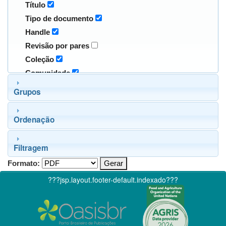
Título
Tipo de documento
Handle
Revisão por pares
Coleção
Comunidade
Grupos
Ordenação
Filtragem
Formato:
???jsp.layout.footer-default.indexado???