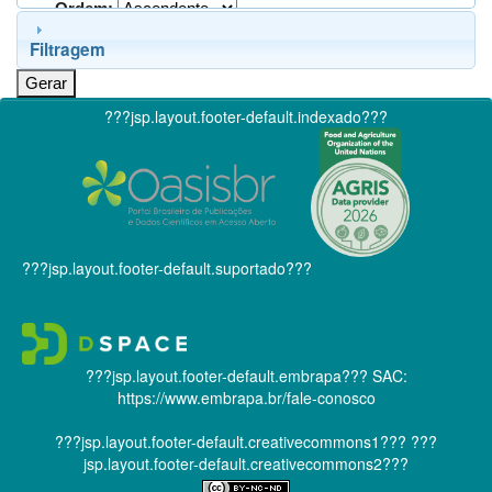
Ordem:
Filtragem
???jsp.layout.footer-default.indexado???
???jsp.layout.footer-default.suportado???
???jsp.layout.footer-default.embrapa???
SAC:
https://www.embrapa.br/fale-conosco
???jsp.layout.footer-default.creativecommons1???
???
jsp.layout.footer-default.creativecommons2???