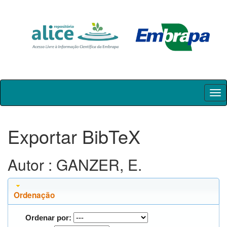
Skip
navigation
Exportar BibTeX
Autor : GANZER, E.
Ordenação
Ordenar por: