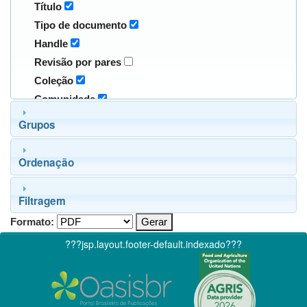
Título
Tipo de documento
Handle
Revisão por pares
Coleção
Comunidade
Grupos
Ordenação
Filtragem
Formato:
???jsp.layout.footer-default.indexado???