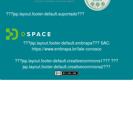
???jsp.layout.footer-default.suportado???
???jsp.layout.footer-default.embrapa???
SAC:
https://www.embrapa.br/fale-conosco
???jsp.layout.footer-default.creativecommons1???
???
jsp.layout.footer-default.creativecommons2???