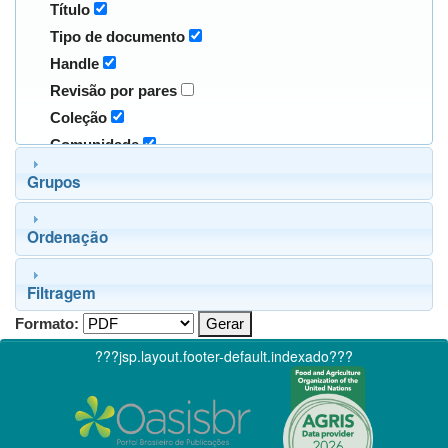
Título
Tipo de documento
Handle
Revisão por pares
Coleção
Comunidade
Grupos
Ordenação
Filtragem
Formato:
???jsp.layout.footer-default.indexado???