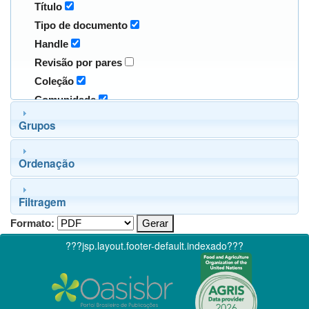
Título
Tipo de documento
Handle
Revisão por pares
Coleção
Comunidade
Grupos
Ordenação
Filtragem
Formato:
???jsp.layout.footer-default.indexado???