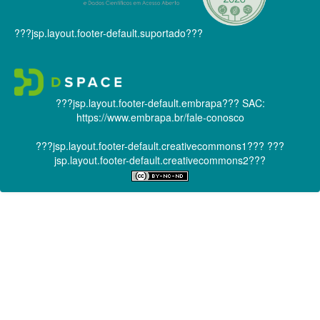
???jsp.layout.footer-default.suportado???
???jsp.layout.footer-default.embrapa???
SAC:
https://www.embrapa.br/fale-conosco
???jsp.layout.footer-default.creativecommons1???
???
jsp.layout.footer-default.creativecommons2???