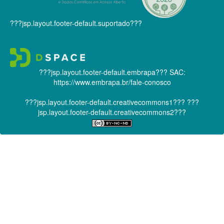
???jsp.layout.footer-default.suportado???
???jsp.layout.footer-default.embrapa???
SAC:
https://www.embrapa.br/fale-conosco
???jsp.layout.footer-default.creativecommons1???
???
jsp.layout.footer-default.creativecommons2???