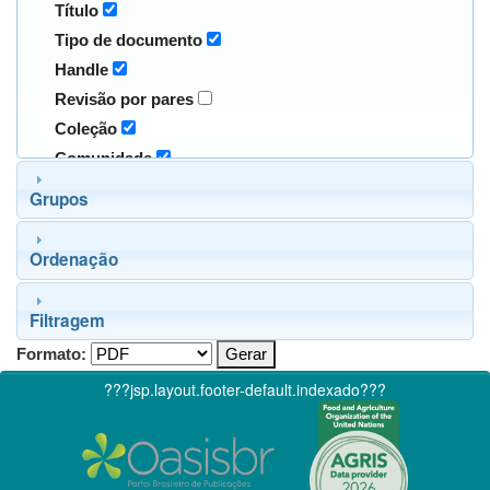
Título
Tipo de documento
Handle
Revisão por pares
Coleção
Comunidade
Grupos
Ordenação
Filtragem
Formato:
???jsp.layout.footer-default.indexado???