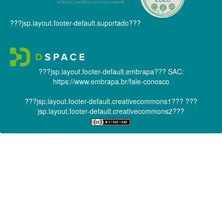
???jsp.layout.footer-default.suportado???
???jsp.layout.footer-default.embrapa???
SAC:
https://www.embrapa.br/fale-conosco
???jsp.layout.footer-default.creativecommons1???
???
jsp.layout.footer-default.creativecommons2???