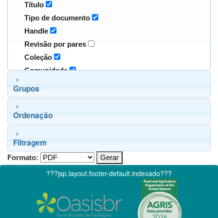
Título
Tipo de documento
Handle
Revisão por pares
Coleção
Comunidade
Grupos
Ordenação
Filtragem
Formato:
???jsp.layout.footer-default.indexado???