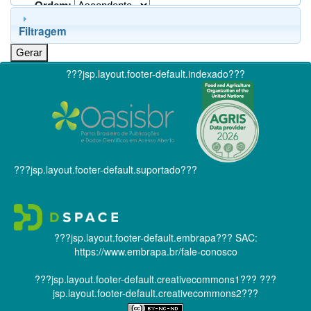
Ordem:
Filtragem
???jsp.layout.footer-default.indexado???
???jsp.layout.footer-default.suportado???
???jsp.layout.footer-default.embrapa???
SAC:
https://www.embrapa.br/fale-conosco
???jsp.layout.footer-default.creativecommons1???
???
jsp.layout.footer-default.creativecommons2???