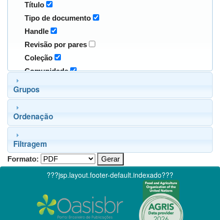
Título
Tipo de documento
Handle
Revisão por pares
Coleção
Comunidade
Grupos
Ordenação
Filtragem
Formato:
???jsp.layout.footer-default.indexado???