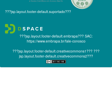
???jsp.layout.footer-default.suportado???
???jsp.layout.footer-default.embrapa???
SAC:
https://www.embrapa.br/fale-conosco
???jsp.layout.footer-default.creativecommons1???
???
jsp.layout.footer-default.creativecommons2???