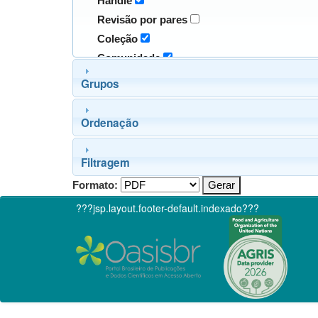
Handle
Revisão por pares
Coleção
Comunidade
Grupos
Ordenação
Filtragem
Formato:
???jsp.layout.footer-default.indexado???