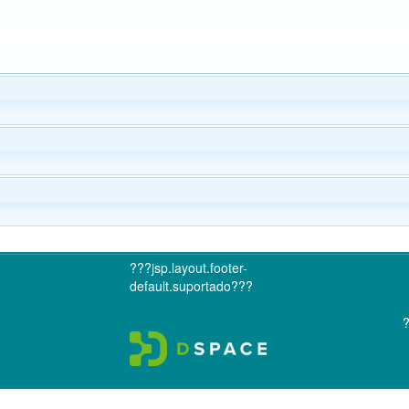
???jsp.layout.footer-
default.suportado???
?