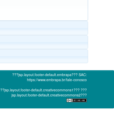
???jsp.layout.footer-default.embrapa???
SAC:
https://www.embrapa.br/fale-conosco
??jsp.layout.footer-default.creativecommons1???
???
jsp.layout.footer-default.creativecommons2???