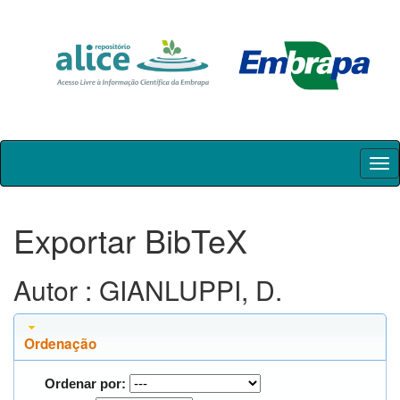
Skip
navigation
Exportar BibTeX
Autor : GIANLUPPI, D.
Ordenação
Ordenar por: