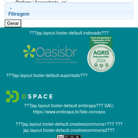
Ordem:
Filtragem
???jsp.layout.footer-default.indexado???
???jsp.layout.footer-default.suportado???
???jsp.layout.footer-default.embrapa???
SAC:
https://www.embrapa.br/fale-conosco
???jsp.layout.footer-default.creativecommons1???
???
jsp.layout.footer-default.creativecommons2???