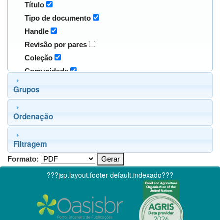
Título
Tipo de documento
Handle
Revisão por pares
Coleção
Comunidade
Grupos
Ordenação
Filtragem
Formato:
???jsp.layout.footer-default.indexado???