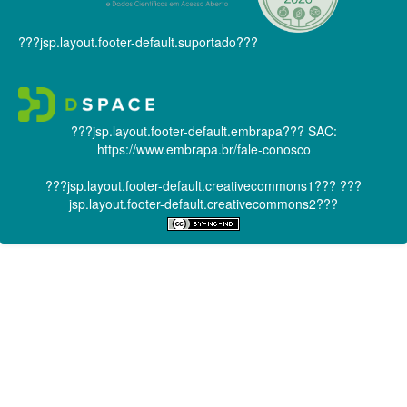
???jsp.layout.footer-default.suportado???
???jsp.layout.footer-default.embrapa???
SAC:
https://www.embrapa.br/fale-conosco
???jsp.layout.footer-default.creativecommons1???
???
jsp.layout.footer-default.creativecommons2???