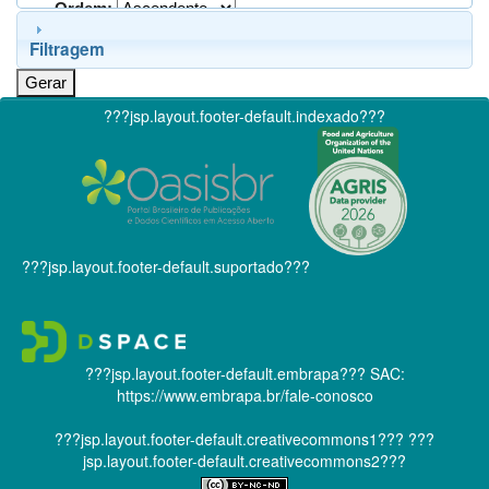
Ordem:
Filtragem
???jsp.layout.footer-default.indexado???
???jsp.layout.footer-default.suportado???
???jsp.layout.footer-default.embrapa???
SAC:
https://www.embrapa.br/fale-conosco
???jsp.layout.footer-default.creativecommons1???
???
jsp.layout.footer-default.creativecommons2???