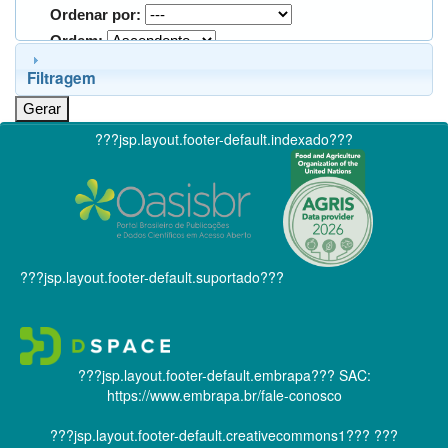
Ordenar por:
Ordem:
Filtragem
???jsp.layout.footer-default.indexado???
???jsp.layout.footer-default.suportado???
???jsp.layout.footer-default.embrapa???
SAC:
https://www.embrapa.br/fale-conosco
???jsp.layout.footer-default.creativecommons1???
???