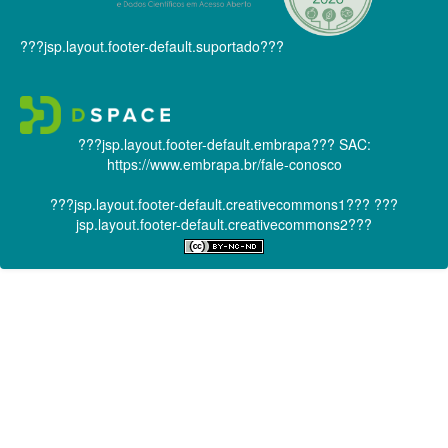
???jsp.layout.footer-default.suportado???
???jsp.layout.footer-default.embrapa???
SAC:
https://www.embrapa.br/fale-conosco
???jsp.layout.footer-default.creativecommons1???
???
jsp.layout.footer-default.creativecommons2???