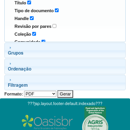
Título
Tipo de documento
Handle
Revisão por pares
Coleção
Comunidade
Grupos
Ordenação
Filtragem
Formato:
???jsp.layout.footer-default.indexado???