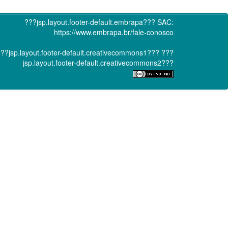
???jsp.layout.footer-default.embrapa???
SAC:
https://www.embrapa.br/fale-conosco
??jsp.layout.footer-default.creativecommons1???
???
jsp.layout.footer-default.creativecommons2???