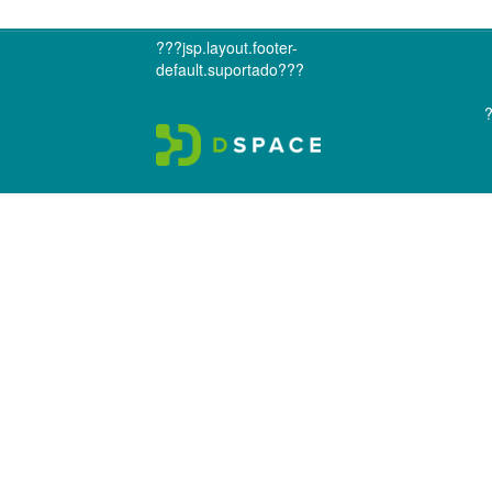
???jsp.layout.footer-
default.suportado???
?