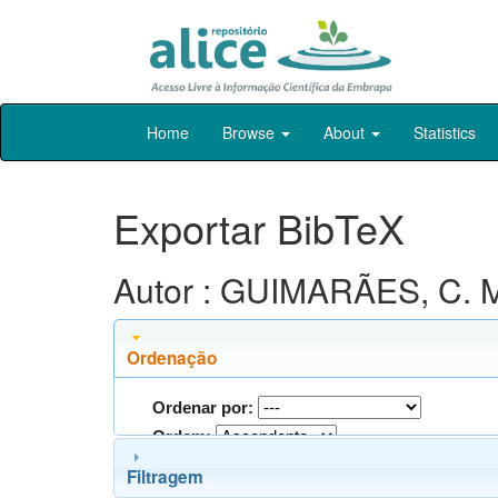
Skip
Home
Browse
About
Statistics
navigation
Exportar BibTeX
Autor : GUIMARÃES, C. 
Ordenação
Ordenar por:
Ordem:
Filtragem