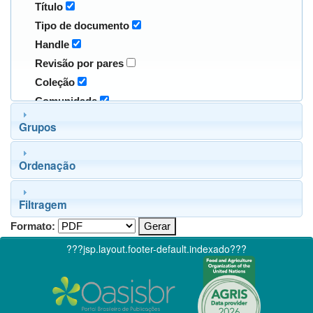
Título
Tipo de documento
Handle
Revisão por pares
Coleção
Comunidade
Grupos
Ordenação
Filtragem
Formato:
???jsp.layout.footer-default.indexado???