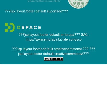
???jsp.layout.footer-default.suportado???
???jsp.layout.footer-default.embrapa???
SAC:
https://www.embrapa.br/fale-conosco
???jsp.layout.footer-default.creativecommons1???
???
jsp.layout.footer-default.creativecommons2???