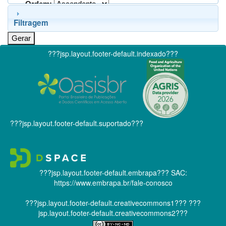
Ordem:
Filtragem
???jsp.layout.footer-default.indexado???
???jsp.layout.footer-default.suportado???
???jsp.layout.footer-default.embrapa???
SAC:
https://www.embrapa.br/fale-conosco
???jsp.layout.footer-default.creativecommons1???
???
jsp.layout.footer-default.creativecommons2???