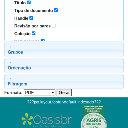
Título
Tipo de documento
Handle
Revisão por pares
Coleção
Comunidade
Grupos
Ordenação
Filtragem
Formato:
???jsp.layout.footer-default.indexado???