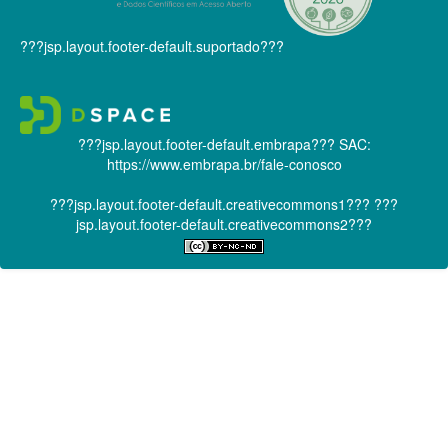
???jsp.layout.footer-default.suportado???
???jsp.layout.footer-default.embrapa???
SAC:
https://www.embrapa.br/fale-conosco
???jsp.layout.footer-default.creativecommons1???
???
jsp.layout.footer-default.creativecommons2???