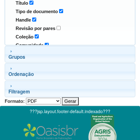
Título
Tipo de documento
Handle
Revisão por pares
Coleção
Comunidade
Grupos
Ordenação
Filtragem
Formato:
???jsp.layout.footer-default.indexado???