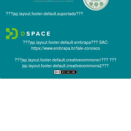
???jsp.layout.footer-default.suportado???
???jsp.layout.footer-default.embrapa???
SAC:
https://www.embrapa.br/fale-conosco
???jsp.layout.footer-default.creativecommons1???
???
jsp.layout.footer-default.creativecommons2???