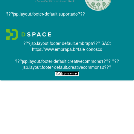
???jsp.layout.footer-default.suportado???
???jsp.layout.footer-default.embrapa???
SAC:
https://www.embrapa.br/fale-conosco
???jsp.layout.footer-default.creativecommons1???
???
jsp.layout.footer-default.creativecommons2???