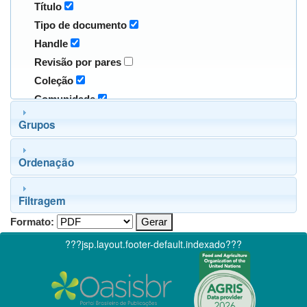
Título
Tipo de documento
Handle
Revisão por pares
Coleção
Comunidade
Grupos
Ordenação
Filtragem
Formato:
???jsp.layout.footer-default.indexado???