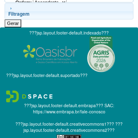
Ordem:
Filtragem
???jsp.layout.footer-default.indexado???
???jsp.layout.footer-default.suportado???
???jsp.layout.footer-default.embrapa???
SAC:
https://www.embrapa.br/fale-conosco
???jsp.layout.footer-default.creativecommons1???
???
jsp.layout.footer-default.creativecommons2???