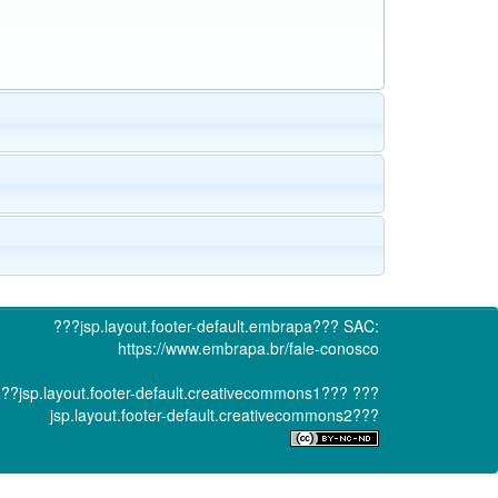
???jsp.layout.footer-default.embrapa???
SAC:
https://www.embrapa.br/fale-conosco
??jsp.layout.footer-default.creativecommons1???
???
jsp.layout.footer-default.creativecommons2???