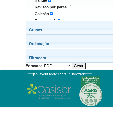
Handle
Revisão por pares
Coleção
Comunidade
Grupos
Ordenação
Filtragem
Formato:
???jsp.layout.footer-default.indexado???