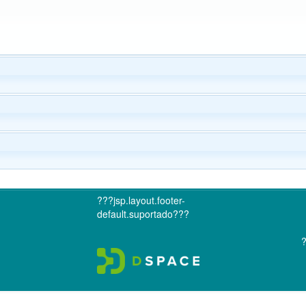
???jsp.layout.footer-
default.suportado???
?