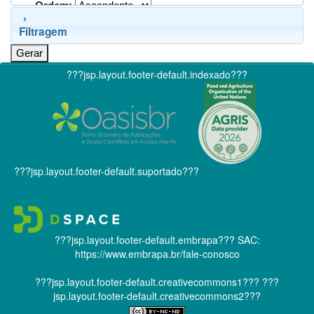
Ordem:
Filtragem
???jsp.layout.footer-default.indexado???
???jsp.layout.footer-default.suportado???
???jsp.layout.footer-default.embrapa???
SAC:
https://www.embrapa.br/fale-conosco
???jsp.layout.footer-default.creativecommons1???
???
jsp.layout.footer-default.creativecommons2???