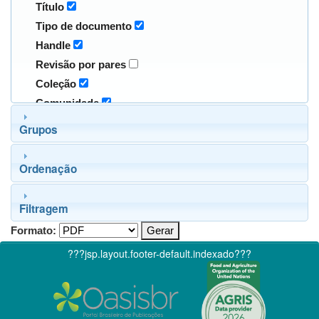
Título
Tipo de documento
Handle
Revisão por pares
Coleção
Comunidade
Grupos
Ordenação
Filtragem
Formato:
???jsp.layout.footer-default.indexado???