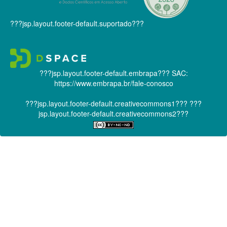
???jsp.layout.footer-default.suportado???
???jsp.layout.footer-default.embrapa???
SAC:
https://www.embrapa.br/fale-conosco
???jsp.layout.footer-default.creativecommons1???
???
jsp.layout.footer-default.creativecommons2???