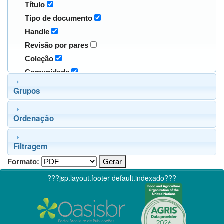
Título
Tipo de documento
Handle
Revisão por pares
Coleção
Comunidade
Grupos
Ordenação
Filtragem
Formato:
???jsp.layout.footer-default.indexado???