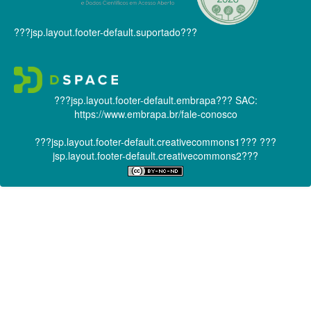
???jsp.layout.footer-default.suportado???
???jsp.layout.footer-default.embrapa???
SAC:
https://www.embrapa.br/fale-conosco
???jsp.layout.footer-default.creativecommons1???
???
jsp.layout.footer-default.creativecommons2???