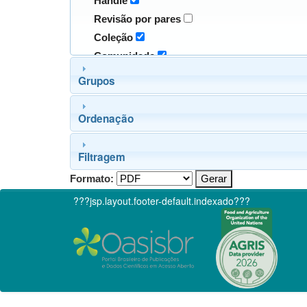
Handle
Revisão por pares
Coleção
Comunidade
Grupos
Ordenação
Filtragem
Formato:
???jsp.layout.footer-default.indexado???