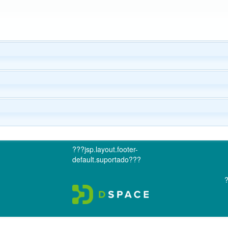
???jsp.layout.footer-
default.suportado???
?