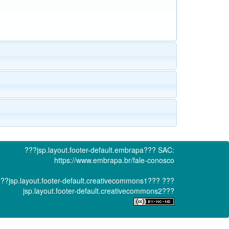
???jsp.layout.footer-default.embrapa???
SAC:
https://www.embrapa.br/fale-conosco
??jsp.layout.footer-default.creativecommons1???
???
jsp.layout.footer-default.creativecommons2???